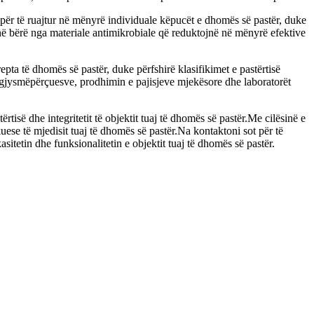
 për të ruajtur në mënyrë individuale këpucët e dhomës së pastër, duke
anë bërë nga materiale antimikrobiale që reduktojnë në mënyrë efektive
ta të dhomës së pastër, duke përfshirë klasifikimet e pastërtisë
të gjysmëpërçuesve, prodhimin e pajisjeve mjekësore dhe laboratorët
rtisë dhe integritetit të objektit tuaj të dhomës së pastër.Me cilësinë e
uese të mjedisit tuaj të dhomës së pastër.Na kontaktoni sot për të
tetin dhe funksionalitetin e objektit tuaj të dhomës së pastër.