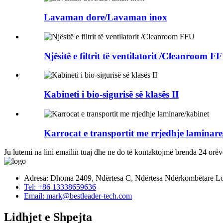
Lavaman dore/Lavaman inox
Njësitë e filtrit të ventilatorit /Cleanroom F
Kabineti i bio-sigurisë së klasës II
Karrocat e transportit me rrjedhje laminare
Ju lutemi na lini emailin tuaj dhe ne do të kontaktojmë brenda 24 orëv
Adresa: Dhoma 2409, Ndërtesa C, Ndërtesa Ndërkombëtare Long
Tel: +86 13338659636
Email: mark@bestleader-tech.com
Lidhjet e Shpejta