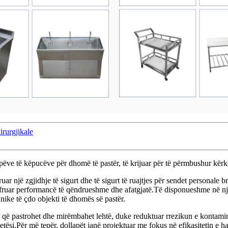
irurgjikale
pëve të këpucëve për dhomë të pastër, të krijuar për të përmbushur kërke
uar një zgjidhje të sigurt dhe të sigurt të ruajtjes për sendet personale
e ofruar performancë të qëndrueshme dhe afatgjatë.Të disponueshme në nj
ike të çdo objekti të dhomës së pastër.
të që pastrohet dhe mirëmbahet lehtë, duke reduktuar rrezikun e kontam
tësi.Për më tepër, dollapët janë projektuar me fokus në efikasitetin e h