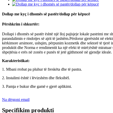
Dollap me kyç i dhomës së pastër/dollap për këpucë
Përshkrim i shkurtër:
Dollapi i dhomës së pastër është një lloj pajisjeje lokale pastrimi me s
parandalimin e rindotjes së ajrit të jashtëm.Përdorur gjerësisht në elek
kërkimore arsimore, ushqim, përpunim kozmetik dhe sektorë të tjerë i
produktit dhe Norma e rendimentit ka një efekt të mirë;është miratuar sis
shpejtësia e erës në zonën e punës të jetë gjithmonë në gjendje ideale.
Karakteristikat:
1. Mbani rrobat pa pluhur të freskëta dhe të pastra.
2. Instalimi është i lëvizshëm dhe fleksibël.
3. Pamja e bukur dhe gamë e gjerë aplikimi.
Na dërgoni email
Specifikim produkti