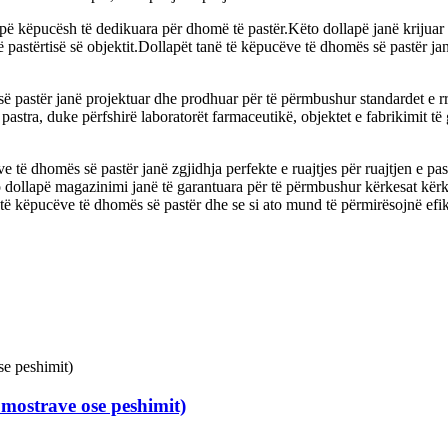
apë këpucësh të dedikuara për dhomë të pastër.Këto dollapë janë krijuar
ë pastërtisë së objektit.Dollapët tanë të këpucëve të dhomës së pastër j
 pastër janë projektuar dhe prodhuar për të përmbushur standardet e rrep
 pastra, duke përfshirë laboratorët farmaceutikë, objektet e fabrikimit 
të dhomës së pastër janë zgjidhja perfekte e ruajtjes për ruajtjen e pastë
këto dollapë magazinimi janë të garantuara për të përmbushur kërkesat kërk
këpucëve të dhomës së pastër dhe se si ato mund të përmirësojnë efikasi
 mostrave ose peshimit)