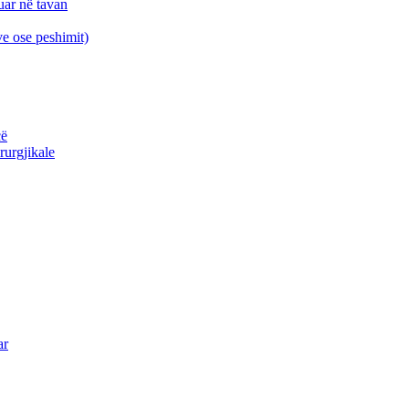
luar në tavan
ve ose peshimit)
cë
rurgjikale