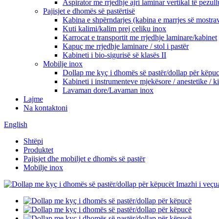
Aspirator me rrjedhje ajri laminar vertikal të pezul
Pajisjet e dhomës së pastërtisë
Kabina e shpërndarjes (kabina e marrjes së mostra
Kuti kalimi/kalim prej çeliku inox
Karrocat e transportit me rrjedhje laminare/kabinet
Kapuç me rrjedhje laminare / stol i pastër
Kabineti i bio-sigurisë së klasës II
Mobilje inox
Dollap me kyç i dhomës së pastër/dollap për këpu
Kabineti i instrumenteve mjekësore / anestetike / ki
Lavaman dore/Lavaman inox
Lajme
Na kontaktoni
English
Shtëpi
Produktet
Pajisjet dhe mobiljet e dhomës së pastër
Mobilje inox