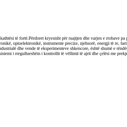
hkathtësi të fortë.Përdoret kryesisht për ruajtjen dhe varjen e rrobave pa 
tronikë, optoelektronikë, instrumente precize, njehsorë, energji të re, fa
ndustrialë dhe vende të eksperimenteve shkencore, është shumë e rëndësi
temi i rregullueshëm i kontrollit të vëllimit të ajrit dhe çelësi me prekje