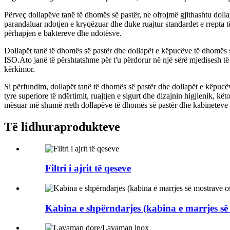
Përveç dollapëve tanë të dhomës së pastër, ne ofrojmë gjithashtu doll
parandaluar ndotjen e kryqëzuar dhe duke ruajtur standardet e rrepta t
përhapjen e baktereve dhe ndotësve.
Dollapët tanë të dhomës së pastër dhe dollapët e këpucëve të dhomës së
ISO.Ato janë të përshtatshme për t'u përdorur në një sërë mjedisesh të
kërkimor.
Si përfundim, dollapët tanë të dhomës së pastër dhe dollapët e këpucëve 
tyre superiore të ndërtimit, ruajtjen e sigurt dhe dizajnin higjienik, 
mësuar më shumë rreth dollapëve të dhomës së pastër dhe kabineteve të 
Të lidhura
produkteve
Filtri i ajrit të qeseve
Kabina e shpërndarjes (kabina e marrjes së