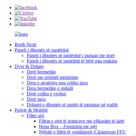
Rreth Nesh
Paneli i dhomës së pastërtisë
Paneli i dhomës së pastërtisë i punuar me dorë
Paneli i dhomës së pastrimit të bërë nga makina
Dyer & Dritare
Derë hermetike
Derë me rrëshirë melamine
Dera e arratisjes nga çeliku inox
Dera hermetike e spitalit
Derë çeliku e veshur
Derë inox
Dritaret e dhomës së pastër të montuar në rrafsh
Pajisje & Mobilje
Filter ajri
Filtrat e ajrit të grimcave me efikasitet të lartë
Hepa Box – Furnizimi me ajër
Njësitë e filtrit të ventilatorit /Cleanroom FFU