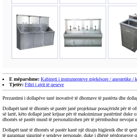
E mëparshme:
Kabineti i instrumenteve mjekësore / anestetike / k
Tjetër:
Filtri i ajrit të qeseve
Prezantimi i dollapëve tanë inovativë të dhomave të pastërta dhe dolla
Dollapët tanë të dhomës së pastër janë projektuar posaçërisht për të ofr
së lartë, këto dollapë janë krijuar për të maksimizuar pastërtinë duk
dhomës së pastër mund të personalizohen për të përmbushur nevojat un
Dollapët tanë të dhomës së pastër kanë një dizajn higjienik dhe të qe
të garantuar sigurinë e sendeve personale, duke i dhënë përdoruesve qe