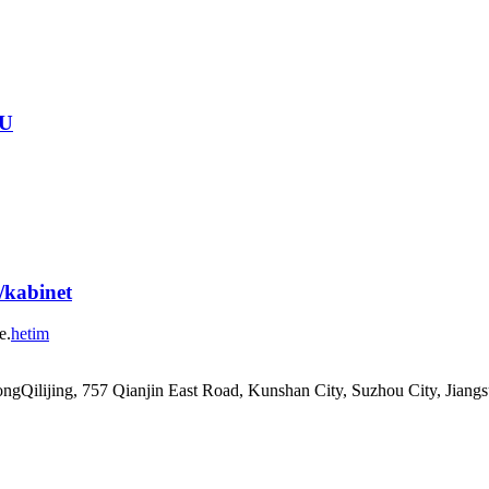
FU
/kabinet
e.
hetim
Qilijing, 757 Qianjin East Road, Kunshan City, Suzhou City, Jiangs