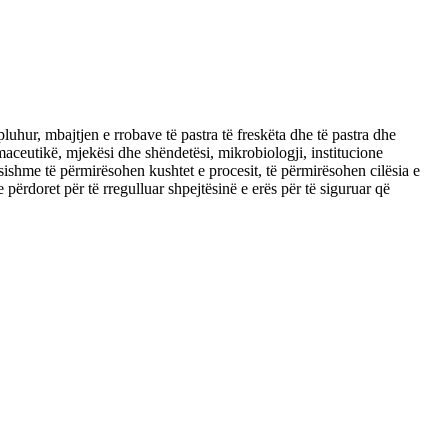
pluhur, mbajtjen e rrobave të pastra të freskëta dhe të pastra dhe
rmaceutikë, mjekësi dhe shëndetësi, mikrobiologji, institucione
shme të përmirësohen kushtet e procesit, të përmirësohen cilësia e
 përdoret për të rregulluar shpejtësinë e erës për të siguruar që