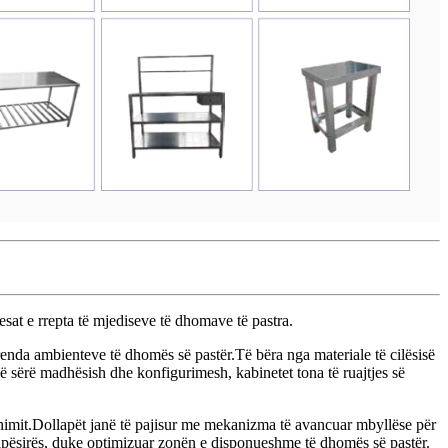
sat e rrepta të mjediseve të dhomave të pastra.
 brenda ambienteve të dhomës së pastër.Të bëra nga materiale të cilësisë
ë sërë madhësish dhe konfigurimesh, kabinetet tona të ruajtjes së
inimit.Dollapët janë të pajisur me mekanizma të avancuar mbyllëse për
apësirës, ​​duke optimizuar zonën e disponueshme të dhomës së pastër.